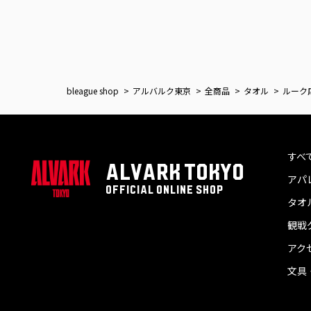
bleague shop
アルバルク東京
全商品
タオル
ルーク応援
すべ
ALVARK TOKYO
アパ
OFFICIAL ONLINE SHOP
タオ
観戦
アク
文具