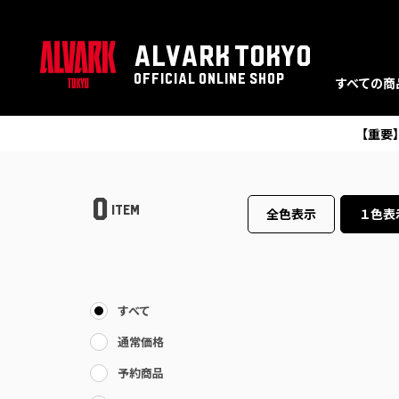
ALVARK TOKYO
OFFICIAL ONLINE SHOP
すべての商
【重要
0
ITEM
全色表示
１色表
すべて
通常価格
予約商品