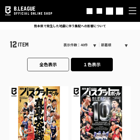
B.LEAGUE
OFFICIAL ONLINE SHOP
熊本県で発生した地震に伴う集配への影響について
12
ITEM
表示件数：40件
新着順
全色表示
１色表示