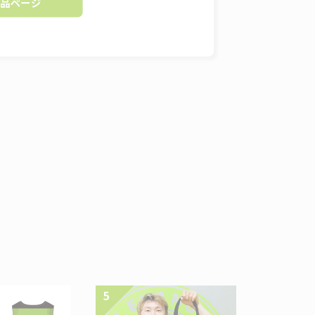
せ大空を舞うのがレバン
パートナーの力を受けて
【納期】
通常ご注文から1.5〜2
【販売価格】
◆レプリカユニフォーム
S～2XLまで 11,500円(
3XL～5XLまで 12,600
選手番号入りor番号なし
HOME or AWAY
【サイズ cm】
【S】身巾53、着丈61.0
【M】身巾55、着丈64.0
【L】身巾57、着丈67.0
【XL】身巾59、着丈70.