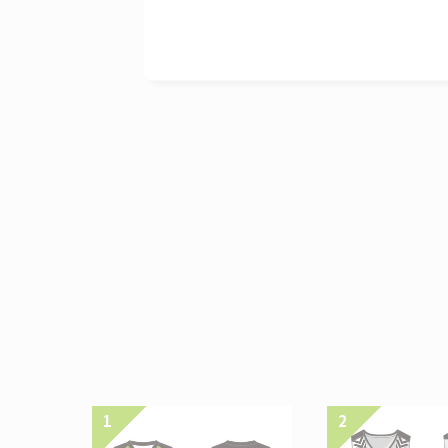
商品ページ
バンガ北海道です。??私たちはブースター、そして
けて、?ともに空高く羽ばたいていきます。
〜2ヶ月ほどお時間をいただきます。
ユニフォーム
円(税込)
00円(税込)
なし
ザイン
.0
.0
.0
2.0
85.0
88.0