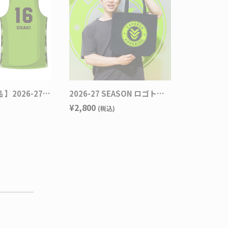
【XXL】身巾61、着丈73
【3XL】身巾63、着丈76
【4XL】身巾65、着丈79
【5XL】身巾67、着丈82
※他商品との同梱は不可
【オーダー商品 】2026-27 SEASON EGOZARU オーセンティックユニフォーム HOMEデザイン
2026-27 SEASON ロゴトートバッグ
¥2,800
(税込)