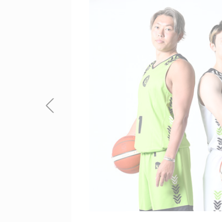
HOKKAIDO
PICK UP
【オーダー商品 】2026-27 SEASON EGOZARU オーセンティックユニフォーム AWAYデザイン
SONのオーセンティックユニフォームAWAYデザインで
サーロゴが印刷されます。
】
ルは「LVH（レバンガ北海道）」を表すだけでな
て羽ばたく鳥とその背中を後押しする二つの風を表
番後方から背中を押してくれるのは北海道の地域コミ
歴史と文化です。?中央でレバンガ北海道を支える
さんです。?その二つの風を背に受け、羽を羽ばたか