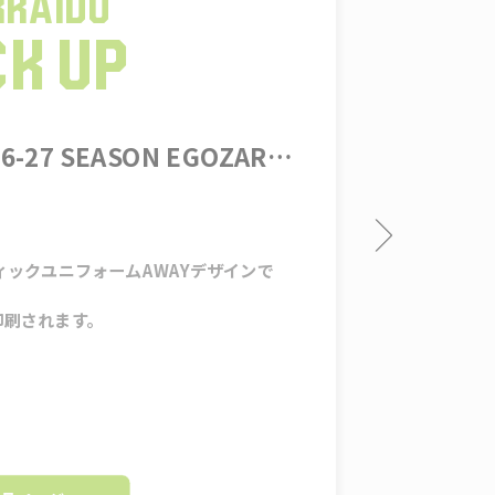
¥11,500
(税込)
2026-27 SEASON
す。
※生産時にはスポンサー
【新ロゴコンセプト】
中央の三本のシンボルは
く、?大空に向かって羽
しています。??一番後
ュニティと北海道の歴史
風はブースターの皆さん