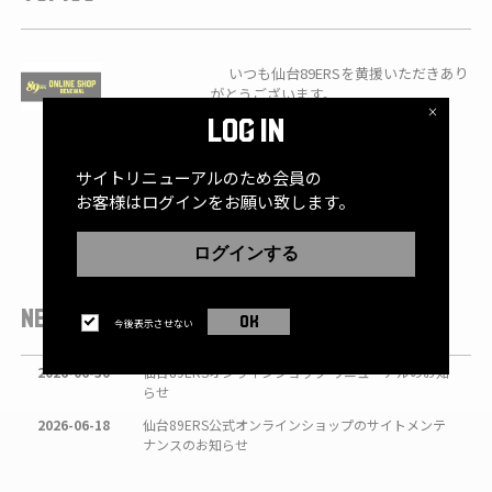
いつも仙台89ERSを黄援いただきあり
がとうございます。
×
LOG IN
7月1日(水)12:00より、仙台89ERSオンラ
インショップがリニューアルいたしま
サイトリニューアルのため会員の
す。
もっと見る
お客様はログインをお願い致します。
ナイナーズへの黄援で貯まる「ナイナー
ズリワード」のGRIND(G)は、オンライン
ログインする
ショップでのお買い物も対象に！
この機会にぜひご登録の上、2026-27シ
NEWS
OK
ーズンのお買い物をお楽しみください！
今後表示させない
詳しくはこちら
2026-06-30
仙台89ERSオンラインショップ リニューアルのお知
https://www.89ers.jp/news/detail/id=21296
らせ
2026-06-18
仙台89ERS公式オンラインショップのサイトメンテ
▼7/1(水)12:00オープン 仙台89ERSオンラインショ
ナンスのお知らせ
ップ
https://www.89ers-onlineshop.com