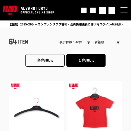
ALVARK TOKYO
OFFICIAL ONLINE SHOP
【重要】2025-26シーズン ファンクラブ情報・会員情報更新に伴う再ログインのお願い
64
ITEM
表示件数：40件
新着順
全色表示
１色表示