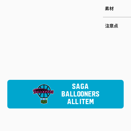
素材
注意点
SAGA
BALLOONERS
ALL ITEM