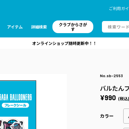
ご利用ガ
クラブからさが
アイテム
詳細検索
す
オンラインショップ随時更新中！！
No.sb-2553
バルたん
¥990
(税込
カラー