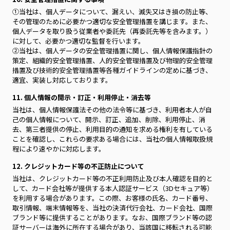
①当社は、個人データについて、漏えい、滅失又はき損の防止等、
その管理のために必要かつ適切な安全管理措置を講じます。また、
個人データを取り扱う従業者や委託先（再委託先等を含みます。）
に対して、必要かつ適切な監督を行います。
②当社は、個人データの安全管理措置に関し、個人情報保護指針の
策定、組織的安全管理措置、人的安全管理措置及び物理的安全管理
措置及び技術的安全管理措置等各種ガイドラインの定めに基づき、
適宜、実装し対応しております。
11. 個人情報の開示・訂正・利用停止・消去等
当社は、個人情報保護法その他の法令等に基づき、利用者本人が自
己の個人情報について、開示、訂正、追加、削除、利用停止、消
去、第三者提供の停止、利用目的の通知を求める権利を有している
ことを確認し、これらの要求ある場合には、当社の個人情報取扱規
程により速やかに対応します。
12. クレジットカード等の不正防止について
当社は、クレジットカード等の不正利用防止及び本人確認を目的と
して、カード会社等が提供する本人認証サービス（3Dセキュア等）
を利用する場合があります。この際、お客様の氏名、カード番号、
取引情報、端末情報等を、当社の決済代行会社、カード会社、国際
ブランド等に提供することがあります。なお、国際ブランド等の認
証サーバーは海外に所在する場合があり、当該国に移転される可能