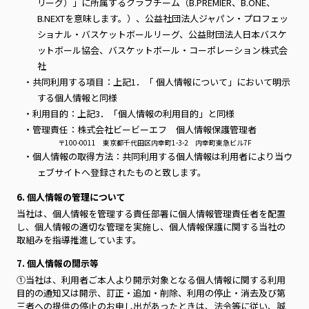
リーグ）」に所属するクラブチーム（B.PREMIER、B.ONE、
B.NEXTを意味します。）、公益社団法人ジャパン・プロフェッ
ショナル・バスケットボールリーグ、公益財団法人日本バスケ
ットボール協会、バスケットボール・コーポレーション株式会
社
・共同利用する項目：上記1．「 個人情報について」において明示
する個人情報と同様
・利用目的：上記3．「個人情報の利用目的」と同様
・管理責任：株式会社ビービーエフ 個人情報保護管理者
〒100-0011 東京都千代田区内幸町1-3-2 内幸町東急ビル7F
・個人情報の取得方法：共同利用する個人情報は利用者により当ウ
ェブサイトへ登録されたものと致します。
6. 個人情報の管理について
当社は、個人情報を管理する責任部署に個人情報管理責任者を配置
し、個人情報の適切な管理を実施し、個人情報保護に関する当社の
取組みを指導推進しています。
7. 個人情報の開示等
①当社は、利用者ご本人より開示対象となる個人情報に関する利用
目的の通知又は開示、訂正・追加・削除、利用の停止・消去及び第
三者への提供の停止のお申し出があったときは、法令等に従い、誠