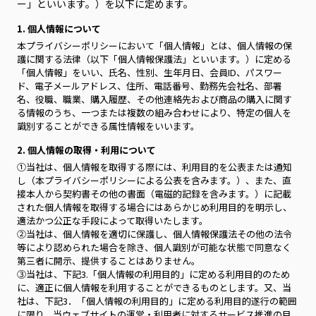
ー」といいます。）を以下に定めます。
1. 個人情報について
本プライバシーポリシーにおいて「個人情報」とは、個人情報の保
護に関する法律（以下「個人情報保護法」といいます。）に定める
「個人情報」をいい、氏名、性別、生年月日、会員ID、パスワー
ド、電子メールアドレス、住所、電話番号、勤務先会社名、部署
名、役職、職業、購入履歴、その他連絡先および商品の購入に関す
る情報のうち、一つまたは複数の組み合わせにより、特定の個人を
識別することができる属性情報をいいます。
2. 個人情報の取得・利用について
①当社は、個人情報を取得する際には、利用目的を公表または通知
し（本プライバシーポリシーによる公表を含みます。）、また、直
接本人から契約書その他の書面（電磁的記録を含みます。）に記載
された個人情報を取得する場合にはあらかじめ利用目的を明示し、
適法かつ公正な手段によって取得いたします。
②当社は、個人情報を適切に保護し、個人情報保護法その他の法令
等により認められた場合を除き、個人識別が可能な状態で同意なく
第三者に開示、提供することはありません。
③当社は、下記3.「個人情報の利用目的」に定める利用目的のため
に、適正に個人情報を利用することができるものとします。又、当
社は、下記3．「個人情報の利用目的」に定める利用目的遂行の範囲
に限り、当ウェブサイトの運営・利用者に対するサービス推進の目