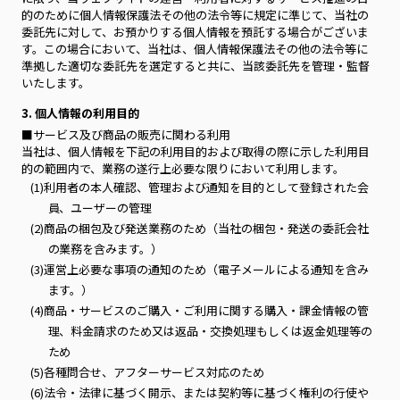
的のために個人情報保護法その他の法令等に規定に準じて、当社の
委託先に対して、お預かりする個人情報を預託する場合がございま
す。この場合において、当社は、個人情報保護法その他の法令等に
準拠した適切な委託先を選定すると共に、当該委託先を管理・監督
いたします。
3. 個人情報の利用目的
■サービス及び商品の販売に関わる利用
当社は、個人情報を下記の利用目的および取得の際に示した利用目
的の範囲内で、業務の遂行上必要な限りにおいて利用します。
(1)利用者の本人確認、管理および通知を目的として登録された会
員、ユーザーの管理
(2)商品の梱包及び発送業務のため（当社の梱包・発送の委託会社
の業務を含みます。）
(3)運営上必要な事項の通知のため（電子メールによる通知を含み
ます。）
(4)商品・サービスのご購入・ご利用に関する購入・課金情報の管
理、料金請求のため又は返品・交換処理もしくは返金処理等の
ため
(5)各種問合せ、アフターサービス対応のため
(6)法令・法律に基づく開示、または契約等に基づく権利の行使や