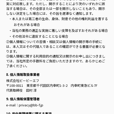
実に対応致します。ただし、開示することにより次のいずれかに該
当する場合は、その全部または一部を開示しないこともあり、開示
しない決定をした場合には、その旨を遅滞なく通知します。
・本人または第三者の生命、身体、財産その他の権利利益を害する
おそれがある場合
・当社の業務の適正な実施に著しい支障を及ぼすおそれがある場合
・その他法令に違反することとなる場合
②個人情報についての苦情・相談又は個人情報の開示等の手続に
は、本人又はその代理人であることの確認ができる書面が必要とな
ります。
③個人情報に関する利用目的の通知又は開示のお申し出につきまし
ては、当社所定の手数料をご負担いただきますので、あらかじめご
了承ください。
8. 個人情報取扱事業者
株式会社ビービーエフ
〒100-0011 東京都千代田区内幸町1-3-2 内幸町東急ビル7F
代表取締役 田村 淳
9. 個人情報保護管理者
e-mail：privacy@bb-f.jp
10. 安全管理措置に関する事項