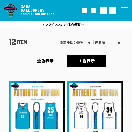
SAGA
BALLOONERS
OFFICIAL ONLINE SHOP
オンラインショップ随時更新中！！
12
ITEM
表示件数：40件
新着順
全色表示
１色表示