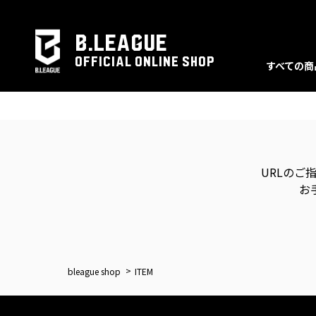
B.LEAGUE
OFFICIAL ONLINE SHOP
すべての商
URLのご
お
bleague shop
ITEM