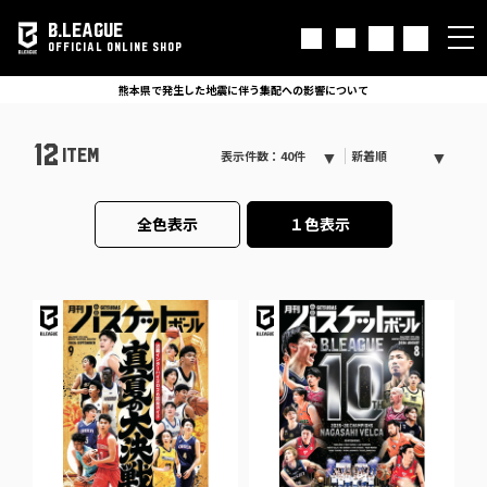
B.LEAGUE
OFFICIAL ONLINE SHOP
熊本県で発生した地震に伴う集配への影響について
12
ITEM
表示件数：40件
新着順
全色表示
１色表示