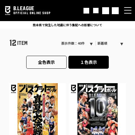
B.LEAGUE
OFFICIAL ONLINE SHOP
熊本県で発生した地震に伴う集配への影響について
12
ITEM
表示件数：40件
新着順
全色表示
１色表示