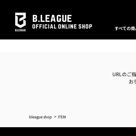
B.LEAGUE
OFFICIAL ONLINE SHOP
すべての商
URLのご
お
bleague shop
ITEM