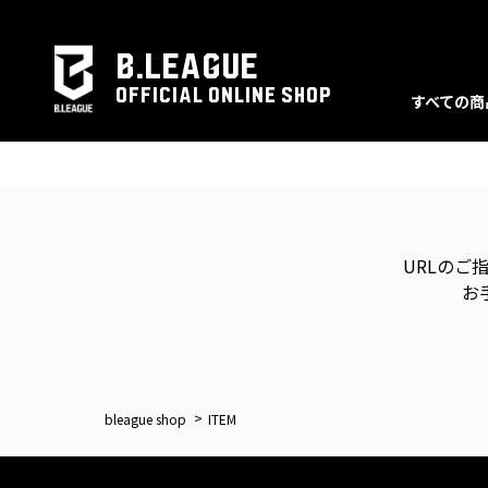
B.LEAGUE
OFFICIAL ONLINE SHOP
すべての商
URLのご
お
bleague shop
ITEM