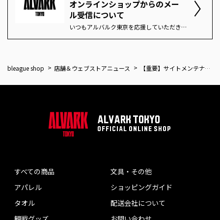
オンラインショップからのメー
ル受信について
いつもアルバルク東京を応援していただき誠にありがとうございます。当オンラインショップにてご注文いただいた方々より「注文完了(またはコンビニ決済番号案内)メールが届かない」という問い合わせが寄せられております。特に携帯キャリア(docomo,ezweb,softbank)のアドレスをお使いの方に多く見受けられます。注文完了案内やコンビニ決済番号案内を配信するドメインは「@shop.bleague-shop.jp」となっております。当オンラインショップご利用の方は必ず「＠shop.bleague-info.jp」のドメインから配信されるメールを受信できるよう設定をしてください。またメールが届かない場合以下の可能性がございますので、ご利用いただいておりますメールアドレスの受信設定を今一度ご確認ください。・迷惑メール対策をしている。 (なりすましメール規制・URL付メール規制・ドメイン指定受信など)・迷惑メールフォルダや削除済みフォルダに自動振分されている。・ご注文やご登録が完了していない。・ご登録時のメールアドレスが間違っている。・ご登録時からメールアドレスを変更している。・メールボックスの容量が一杯になっている。・ご利用のメールアプリ、ソフトのバージョンが最新のものではない。尚、オンラインショップへの注文が正常に完了しているかどうかにつきましてはB.LEAGUE会員にログインしていただいたあと、MENUにある”購入履歴検索”をお調べいただくとお分かりになりますので、注文後メールが来ない場合は一度そちらをご確認ください。よろしくお願いいたします。アルバルク東京オンラインショップ
bleague shop
店舗＆ウェブストアニュース
【重要】サイトメンテナンスのお知らせ
ALVARK TOKYO
OFFICIAL ONLINE SHOP
すべての商品
文具・その他
アパレル
ショッピングガイド
タオル
配送会社について
観戦グッズ
お問い合わせ