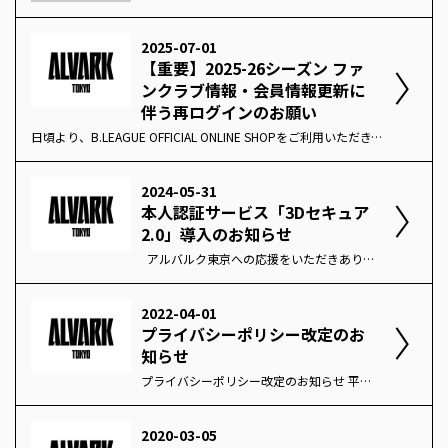
2025-07-01
【重要】2025-26シーズン ファ
ンクラブ情報・会員情報更新に
伴う再ログインのお願い
日頃より、B.LEAGUE OFFICIAL ONLINE SHOPをご利用いただき、誠にありがとうございます。 Bリーグ会員にご登録のお客様で会員情報を更新された場合、最新の情報を反映させるため、お客様ご自身で再ログインしていただく必要がございます。 お手数をおかけし大変申し訳ございませんが、何卒よろしくお願い申し上げます。 ＜対象＞ ＊ファンクラブ会員の登録、更新を行った場合 ＊その他会員情報の変更を行った場合 ＜再ログインの方法＞マイページ よりログアウトを行い、改めてIDとパスワードの入力の上、再度ログインをお願い致します。 パスワードをお忘れの場合は、下記よりパスワード再設定をお願い申し上げます。 https://bleague-ticket.psrv.jp/member/reset-password 本サイトは、Ｂリーグ会員のお客様やファンクラブ会員のお客様を対象に、限定企画を行う場合がございます。最新情報に更新されておりませんと、上記企画が反映されない場合がございます。特に新たにファンクラブに加入されたお客様で、マイページ上部にファンクラブ会員のランクが表示されていない場合は、再ログインをお試しください。 お客様には、お手数をおかけし大変申し訳ございません。 これからもB.LEAGUE OFFICIAL ONLINE SHOPのご利用何卒よろしくお願いいたします。
2024-05-31
本人認証サービス「3Dセキュア
2.0」導入のお知らせ
アルバルク東京への応援をいただきありがとうございます。また、日ごろよりアルバルク東京 OFFICIAL ONLINE SHOPをご利用いただきありがとうございます。 この度、お客様に安全安心にホームページでの買い物をご利用いただくために、クレジットカード決済に本人認証サービスの「3Dセキュア2.0」を導入いたしました。 ■本人認証サービス「3Dセキュア2.0」とは… インターネット上でクレジットカード決済をご利用の際、カード番号等の情報の盗用による不正利用を防ぎ、安全に決済を行うための本人認証サービスです。 ご注文時に不正リスクが低いとクレジットカード会社が判断した場合は、今まで同様に追加認証なく完了します。不正リスクが高いと判断された場合は、クレジットカード会社が提供するワンタイムパスワード等による本人認証が行われます。その際には、画面の案内に沿って手続きを進めてください。 なお、お手持ちのクレジットカードに関するお問い合わせ（3Dセキュア2.0の対応状況や設定方法など）は、弊社ではお答えできません。お手数をおかけいたしますが、発行元のクレジットカード会社までお問い合わせください。 ※「3Dセキュア2.0」の導入に際し、以前にお客様が登録されたクレジットカードがご利用いただけない場合があります。再度クレジットカード情報をご入力いただき、ご登録いただきますようお願いいたします。 ※「3Dセキュア2.0」非対応のクレジットカードはご利用になれません。対応状況については発行元のクレジットカード会社にご確認ください。 以下の環境では、3Dセキュア認証が正しくご利用頂けない場合がございます。クレジットカードでのお支払いの際は、お客様のご利用環境のご確認をお願いいたします。・ポップアップ画面を表示しないソフトウェアをインストールしている。・セキュリティソフトを導入の上、セキュリティレベルを『高』に設定している。・ご利用の環境（OSとブラウザの組み合わせ等）により認証の動作や表示が正常に行われない。これらのご利用環境をご確認後も3Dセキュア認証をご利用いただけない場合は、お手数おかけいたしますがご利用のクレジットカード会社の連絡先へご相談ください。
2022-04-01
プライバシーポリシー改定のお
知らせ
プライバシーポリシー改定のお知らせ 平素よりB.LEAGUE OFFICIAL ONLINESHOPをご利用いただきましてありがとうございます。 このたび、2022年4月1日(金)から施行の「改正個人情報保護法」に対応することを目的に、 B.LEAGUE OFFICIAL ONLINESHOPのプライバシーポリシーを改定する運びとなりました。 改定後のプライバシーポリシーの内容は、こちらからご確認ください。 ※改定後のプライバシーポリシーは改定日（2022年4月1日）から適用となります。 今後ともB.LEAGUE OFFICIAL ONLINESHOPのご利用何卒よろしくお願いいたします。
2020-03-05