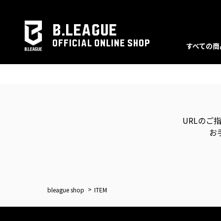
B.LEAGUE
OFFICIAL ONLINE SHOP
すべての商
URLのご
お
bleague shop
ITEM