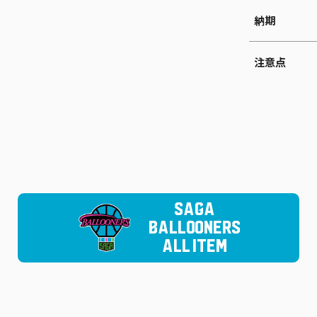
納期
注意点
SAGA
BALLOONERS
ALL ITEM