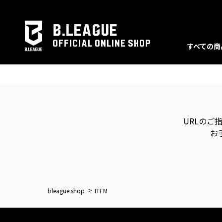
B.LEAGUE
OFFICIAL ONLINE SHOP
すべての商
URLのご
お
bleague shop
ITEM