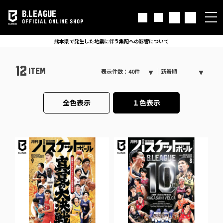
B.LEAGUE
OFFICIAL ONLINE SHOP
熊本県で発生した地震に伴う集配への影響について
12
ITEM
表示件数：40件
新着順
全色表示
１色表示