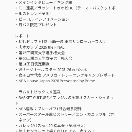
・メインインタビュー／キング開
・ミニ連載／ラッシ・トゥオビHC（テーマ：バスケットボ
ールのトレンド予測）
・ビーコル インフォメーション
・月バス限定プレゼント
レポート
・初代ドラフト1位 山崎一渉 東京サンロッカーズ入団
・志木カップ 2026 the FINAL
・第75回関東大学選手権大会
・第60回関東大学女子選手権大会
・第61回日筑定期戦
・Wリーグオールスター 2025-26 in 代々木
・女子日本代表 アメリカ・トレーニングキャンプレポート
・NBA House Japan 2026 Presented by Prime
コラム＆トピックス＆連載
・BASKET CULTURE／ブラジルの英雄オスカー・シュミッ
ト
・NBA連載：プレーオフ1試合最多記録
・スーパースター漫画ヒストリー／コン・カニップル（ホ
ーネッツ）
・カレッジパス vol.20 松本秦（早稲田大）
・篠山センセーの上手くなりたきゃ、考えろ！