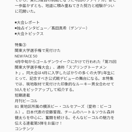
一歩届かずとも、地道に積み重ねてきた努力と経験がつい
に花開いた。
◾️大会レポート
◾️独占インタビュー／髙田真希（デンソー）
◾️大会トピックス
特集③
関東大学選手権で見付けた
NEW FACE 50
4月中旬からゴールデンウイークにかけて行われた「第75回
関東大学選手権大会」、通称「スプリングトーナメン
ト」。同大会は4月に入学したばかりの多くの大学1年生に
とって、記念すべき公式戦デビューの舞台になる。本特集
では、現地取材で見付けた印象的なルーキー男女合わせて
50人をピックアップして紹介する。
短期連載
月刊ビーコル
B1 東地区所属の横浜ビー・コルセアーズ（愛称：ビーコ
ル）。日本代表の安藤誓哉、チームのハート＆ソウル森井
健太らを中心に、奮闘を続ける。そんなビーコルの魅力を
伝える連載第5弾をお届け！
コンテンツ