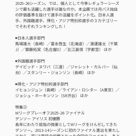
2025-26シーズン。では、個人として今季レギュラーシーズ
ンで最も活躍した選手は誰なのか。本企画では月バス独自
の評価基準を設けて選手の活躍をポイント化。日本人選
手、外国籍選手、帰化・アジア特別枠選手の３カテゴリー
でそれぞれランキングした！
◾️日本人選手部門
馬場雄大（長崎）／富永啓生（北海道）／渡邊雄太（千葉
J）／齋藤拓実（名古屋D）／比江島慎（宇都宮） ほか
◾️外国籍選手部門
デイビッド・ヌワバ（三遠）／ジャレット・カルバー（仙
台）／スタンリー・ジョンソン（長崎） ほか
◾️帰化・アジア特別枠選手部門
イヒョンジュン（長崎）／ライアン・ロシター（A東京）／
ジョシュ・ホーキンソン（SR渋谷） ほか
特集②
Wリーグプレーオフ2025-26 ファイナル
デンソー アイリス 初優勝
長年にわたり屈指の強豪としてWリーグをけん引してきた
デンソー。2013-14シーズンに初のファイナル進出を果たし
てから、実に5度目の挑戦となった今回のファイナル。あと