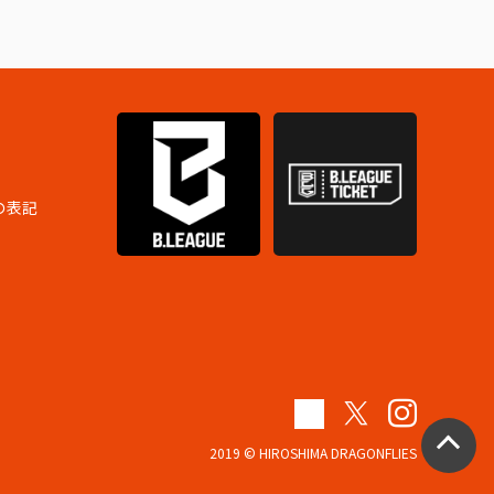
の表記
2019 © HIROSHIMA DRAGONFLIES