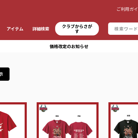
ご利用ガ
クラブからさが
アイテム
詳細検索
す
送）時の運賃収受の開始および「宅急便転居転送サービス」の新規お申し
示