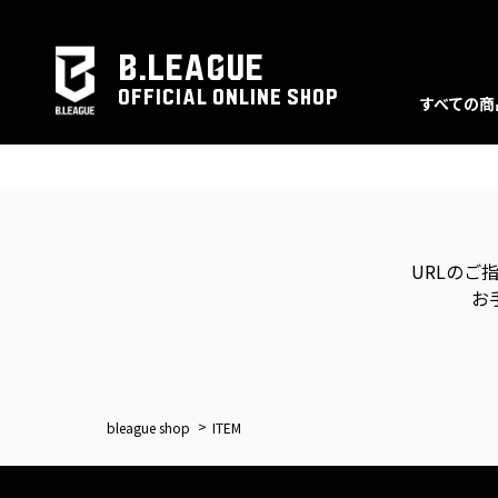
B.LEAGUE
OFFICIAL ONLINE SHOP
すべての商
URLのご
お
bleague shop
ITEM