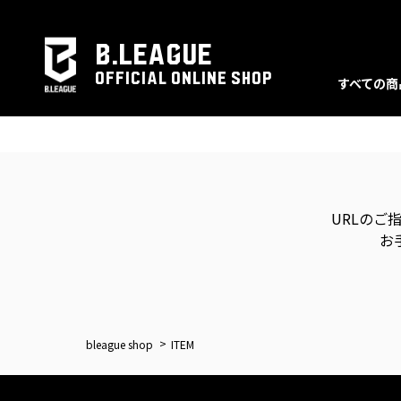
B.LEAGUE
OFFICIAL ONLINE SHOP
すべての商
URLのご
お
bleague shop
ITEM