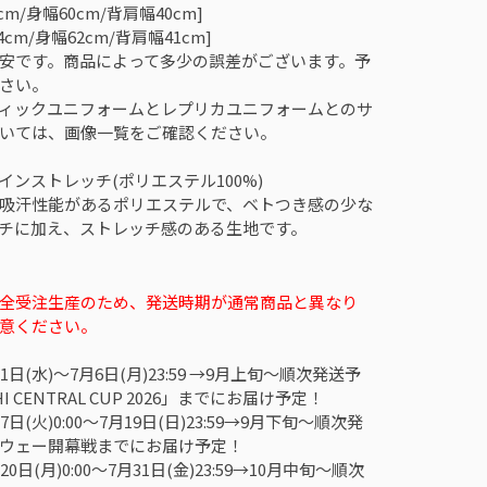
cm/身幅60cm/背肩幅40cm]
4cm/身幅62cm/背肩幅41cm]
安です。商品によって多少の誤差がございます。予
さい。
ィックユニフォームとレプリカユニフォームとのサ
いては、画像一覧をご確認ください。
インストレッチ(ポリエステル100%)
吸汗性能があるポリエステルで、ベトつき感の少な
チに加え、ストレッチ感のある生地です。
全受注生産のため、発送時期が通常商品と異なり
意ください。
1日(水)～7月6日(月)23:59 →9月上旬～順次発送予
I CENTRAL CUP 2026」までにお届け予定！
日(火)0:00～7月19日(日)23:59→9月下旬～順次発
ウェー開幕戦までにお届け予定！
0日(月)0:00～7月31日(金)23:59→10月中旬～順次