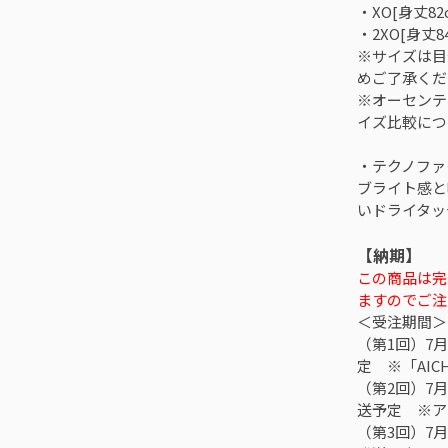
・XO[身丈82
・2XO[身丈8
※サイズは目
めご了承くだ
※オーセンテ
イズ比較につ
・テクノファ
ブライト感と
いドライタッ
【納期】
この商品は完
ますのでご注
＜受注期間＞
（第1回）7月
定 ※「AICH
（第2回）7月7
送予定 ※ア
（第3回）7月2