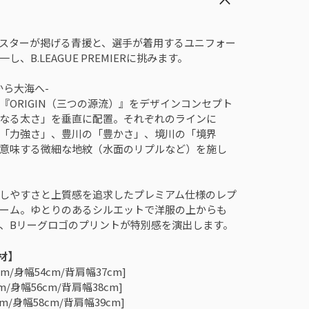
】
スターが掲げる青援と、選手が着用するユニフォー
し、B.LEAGUE PREMIERに挑みます。
から大海へ-
『ORIGIN（三つの源流）』をデザインコンセプト
なる太さ」を垂直に配置。それぞれのラインに
「力強さ」、豊川の「豊かさ」、境川の「境界
意味する微細な地紋（水面のリプルなど）を施し
しやすさと上質感を追求したプレミアム仕様のレプ
ーム。ゆとりのあるシルエットで洋服の上からも
、Bリーグロゴのプリントが特別感を演出します。
材】
cm/身幅54cm/背肩幅37cm]
cm/身幅56cm/背肩幅38cm]
cm/身幅58cm/背肩幅39cm]