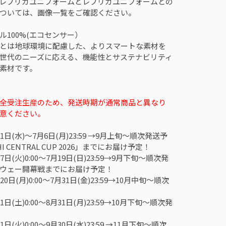
レプリカユニフォームとレプリカユニフォームとの
ついては、画像一覧をご確認ください。
ル100%(エコセンサー）
とは地球環境に配慮した、よりスマートな素材を
世代のニーズに応える、機能性とサステナビリティ
素材です。
全受注生産のため、発送時期が通常商品と異なり
意ください。
1日(水)～7月6日(月)23:59 →9月上旬～順次発送予
I CENTRAL CUP 2026」までにお届け予定！
日(火)0:00～7月19日(日)23:59→9月下旬～順次発
ウェー開幕戦までにお届け予定！
0日(月)0:00～7月31日(金)23:59→10月中旬～順次
日(土)0:00～8月31日(月)23:59→10月下旬～順次発
日(火)0:00～9月30日(水)23:59 →11月下旬～順次