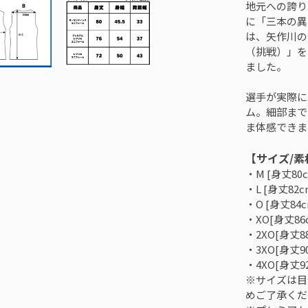
地元への誇り
に「三本の異
は、矢作川の
（挑戦）」を
ました。
選手が実際に
ム。細部まで
ま体感できま
【サイズ/素
・M [身丈80
・L [身丈82c
・O [身丈84
・XO[身丈86
・2XO[身丈8
・3XO[身丈9
・4XO[身丈9
※サイズは目
めご了承くだ