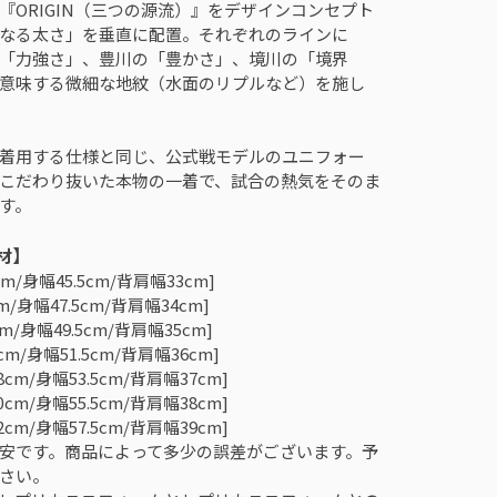
『ORIGIN（三つの源流）』をデザインコンセプト
なる太さ」を垂直に配置。それぞれのラインに
「力強さ」、豊川の「豊かさ」、境川の「境界
意味する微細な地紋（水面のリプルなど）を施し
着用する仕様と同じ、公式戦モデルのユニフォー
こだわり抜いた本物の一着で、試合の熱気をそのま
す。
材】
cm/身幅45.5cm/背肩幅33cm]
m/身幅47.5cm/背肩幅34cm]
cm/身幅49.5cm/背肩幅35cm]
cm/身幅51.5cm/背肩幅36cm]
8cm/身幅53.5cm/背肩幅37cm]
0cm/身幅55.5cm/背肩幅38cm]
2cm/身幅57.5cm/背肩幅39cm]
安です。商品によって多少の誤差がございます。予
さい。