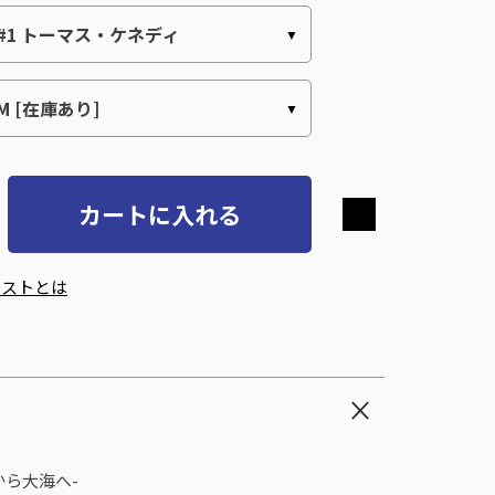
カートに入れる
エストとは
】
から大海へ-