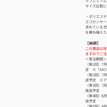
※プレミアム
サイズ比較に
・ポリエステ
エコセンサー
求めている次
を兼ね備えた
【納期】
この商品は完
ますのでご注
＜受注期間＞
（第1回）7月
定 ※「AICH
（第2回）7月7
送予定 ※ア
（第3回）7月2
発送予定
（第4回）8月1
送予定
（第5回）9月1