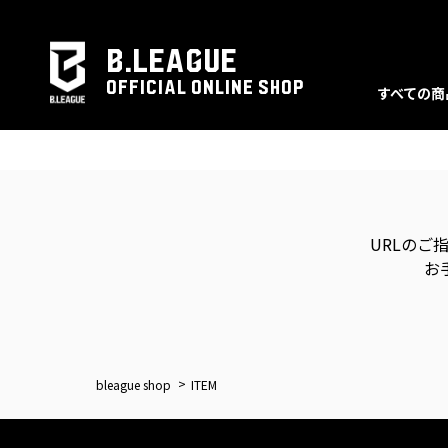
B.LEAGUE
OFFICIAL ONLINE SHOP
すべての商
URLのご
お
bleague shop
ITEM