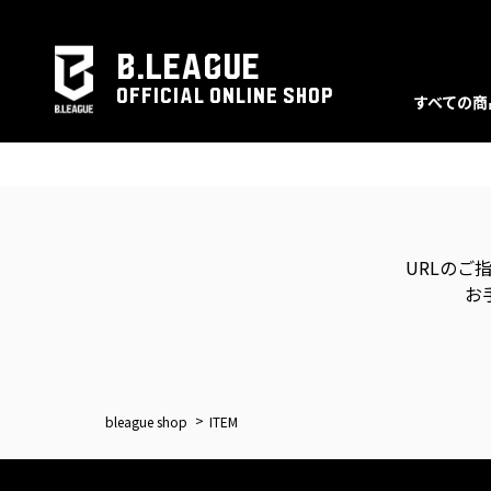
B.LEAGUE
OFFICIAL ONLINE SHOP
すべての商
URLのご
お
bleague shop
ITEM