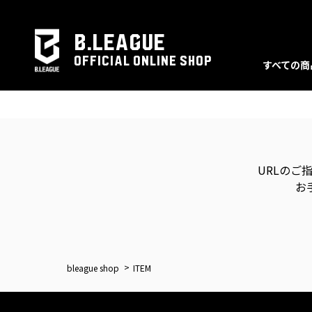
B.LEAGUE
OFFICIAL ONLINE SHOP
すべての商
URLのご
お
bleague shop
ITEM