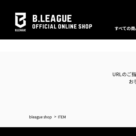
B.LEAGUE
OFFICIAL ONLINE SHOP
すべての商
URLのご
お
bleague shop
ITEM