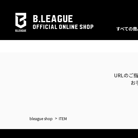
B.LEAGUE
OFFICIAL ONLINE SHOP
すべての商
URLのご
お
bleague shop
ITEM