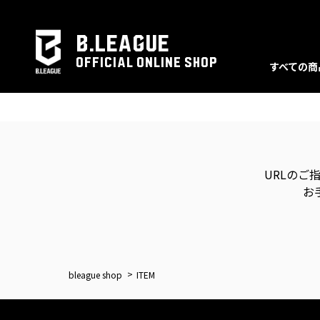
B.LEAGUE
OFFICIAL ONLINE SHOP
すべての商
URLのご
お
bleague shop
ITEM