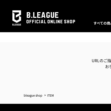
B.LEAGUE
OFFICIAL ONLINE SHOP
すべての商
URLのご
お
bleague shop
ITEM