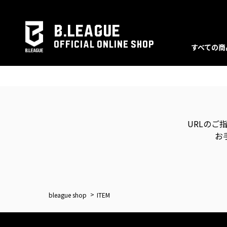
B.LEAGUE
OFFICIAL ONLINE SHOP
すべての商
URLのご
お
bleague shop
ITEM