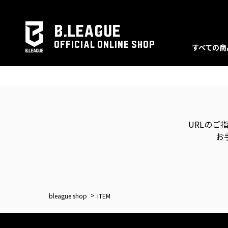
B.LEAGUE
OFFICIAL ONLINE SHOP
すべての商
URLのご
お
bleague shop
ITEM