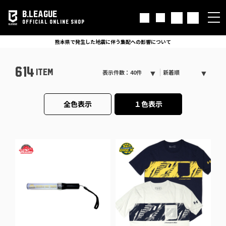
B.LEAGUE
OFFICIAL ONLINE SHOP
熊本県で発生した地震に伴う集配への影響について
614
ITEM
表示件数：40件
新着順
全色表示
１色表示