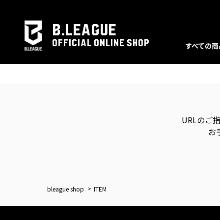
B.LEAGUE
OFFICIAL ONLINE SHOP
すべての商
URLのご
お
bleague shop
ITEM