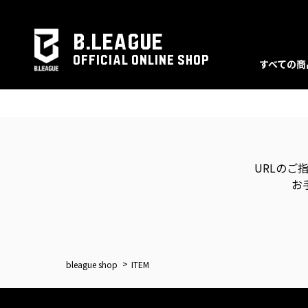
B.LEAGUE
OFFICIAL ONLINE SHOP
すべての商
URLのご
お
bleague shop
ITEM