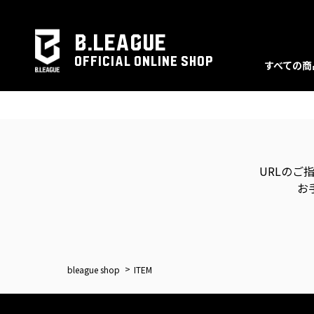
B.LEAGUE
OFFICIAL ONLINE SHOP
すべての商
URLのご
お
bleague shop
ITEM