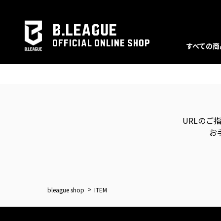
B.LEAGUE
OFFICIAL ONLINE SHOP
すべての商
URLのご
お
bleague shop
ITEM