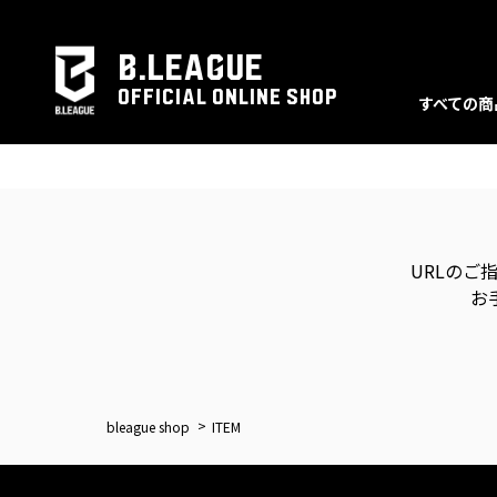
B.LEAGUE
OFFICIAL ONLINE SHOP
すべての商
URLのご
お
bleague shop
ITEM