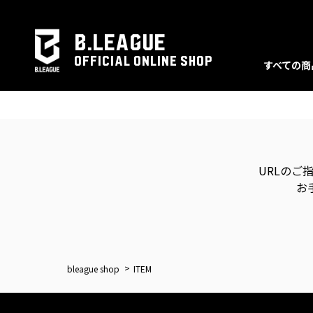
B.LEAGUE
OFFICIAL ONLINE SHOP
すべての商
URLのご
お
bleague shop
ITEM