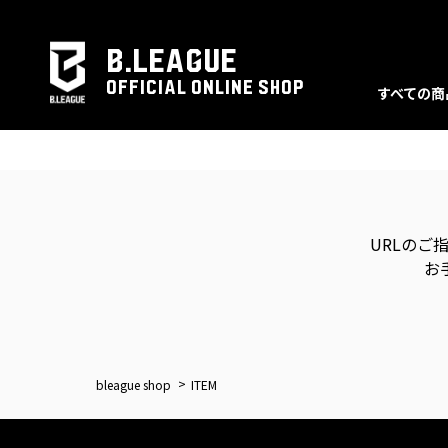
B.LEAGUE
OFFICIAL ONLINE SHOP
すべての商
URLのご
お
bleague shop
ITEM