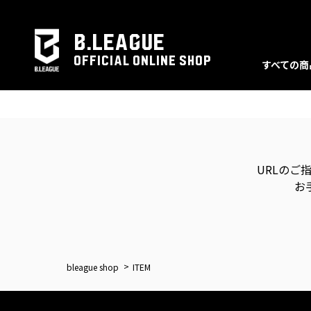
B.LEAGUE
OFFICIAL ONLINE SHOP
すべての商
URLのご
お
bleague shop
ITEM