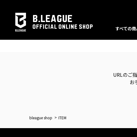
B.LEAGUE
OFFICIAL ONLINE SHOP
すべての商
URLのご
お
bleague shop
ITEM