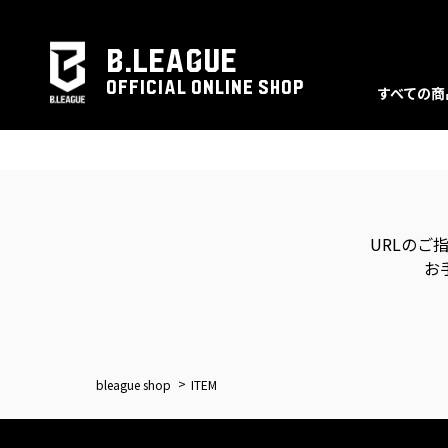
B.LEAGUE
OFFICIAL ONLINE SHOP
すべての商
URLのご
お
bleague shop
ITEM