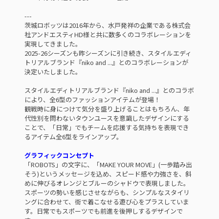
---
茨城ロボッツは2016年から、水戸発祥の企業である株式会
社アンドエスティHD様と共に数多くのコラボレーションを
実現してきました。
2025-26シーズンも昨シーズンに引き続き、スタイルエディ
トリアルブランド『niko and ...』とのコラボレーションが
決定いたしました。
スタイルエディトリアルブランド『niko and ...』とのコラボ
により、全6型のファッションアイテムが登場！
観戦時に身につけて気分を盛り上げることはもちろん、年
代性別を問わないタウンユースを意識したデザインにする
ことで、「日常」でもチームを応援する気持ちを表現でき
るアイテム全6型をラインアップ。
グラフィックコンセプト
「ROBOTS」の文字に、「MAKE YOUR MOVE」(一歩踏み出
そう)というメッセージを込め、スピード感や力強さを、斜
めに伸びるオレンジとブルーのシャドウで表現しました。
スポーツの勢いを感じさせながらも、シンプルなスタイリ
ングに合わせて、街で着こなせる遊び心をプラスしていま
す。日常でもスポーツでも前進を後押しするデザインで