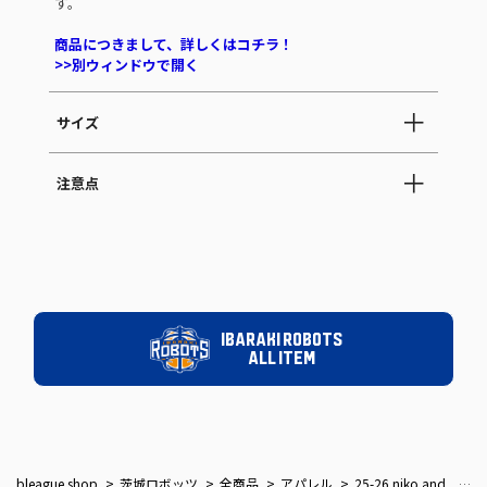
す。
商品につきまして、詳しくはコチラ！
>>別ウィンドウで開く
サイズ
注意点
IBARAKI ROBOTS
ALL ITEM
bleague shop
茨城ロボッツ
全商品
アパレル
25-26 niko and ... コラボ Tシャツ