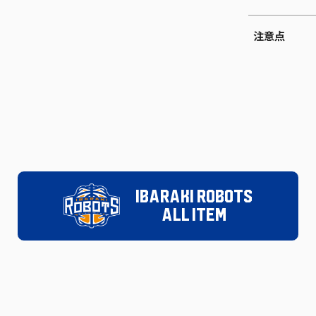
注意点
IBARAKI ROBOTS
ALL ITEM