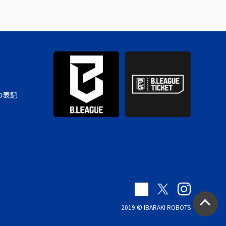
の表記
2019 © IBARAKI ROBOTS