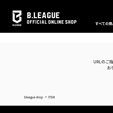
B.LEAGUE
OFFICIAL ONLINE SHOP
すべての商
URLのご
お
bleague shop
ITEM