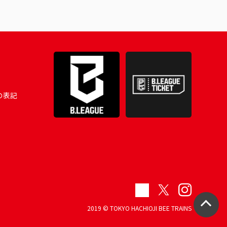
の表記
2019 © TOKYO HACHIOJI BEE TRAINS