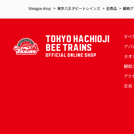
bleague shop
東京八王子ビートレインズ
全商品
観戦グ
すべ
TOKYO HACHIOJI
BEE TRAINS
アパ
OFFICIAL ONLINE SHOP
タオ
観戦
アク
文具